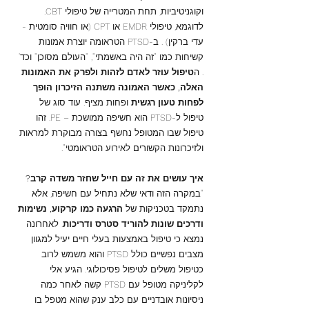
וקוגניטיביות, תחת המטרייה של טיפולי CBT.
לדוגמא, טיפולי EMDR או CPT (או חוויה סומטית -
עדי ברקין) . ב-PTSD הטראומה יוצרת אמונות
קשיחות כמו "זה היה באשמתי", "העולם מסוכן" וכד'
. ה
טיפול עוזר לאדם לזהות ולפרק את האמונות
האלה, כאשר האמונה משתנה הזיכרון הופך
לפחות טעון רגשית
ופחות מציף. עוד סוג של
טיפול ל-PTSD הוא חשיפה ממושכת – PE. זהו
טיפול שבו המטופל נחשף בצורה מבוקרת למראות
ולזיכרונות הקשורים לאירוע הטראומטי".
איך עושים את זה עם חייל שחזר משדה קרב?
"במקרה הזה ודאי שלא נתחיל עם חשיפה, אלא
נתמקד בטכניקות של
הרגעה כמו קרקוע, נשימות
ודרכים שונות להוריד סטרס ודריכות
. לאחרונה
נמצא כי טיפול באמצעות בעלי חיים יעיל למגוון
מצבים נפשיים כולל PTSD והוא משמש לרוב
כטיפול משלים לטיפול פסיכולוגי. הגיע אלי
לקליניקה מטופל עם PTSD קשה לאחר כמה
ניסיונות אובדניים עם כלב ענק שהוא מטפל בו