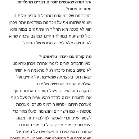
איך קורה שאנשים זוכרים דברים מהילדות
ואחרים פחות?
"הזיכרונות של בני אדם מתחילים סביב גיל 4-5,
ויש מי שידווחו אף על זיכרונות מוקדמים יותר. זיכרון
הוא לא סטטי, הוא תהליך חי שמתקיים במוח והוא
יכול להשתנות במהלך החיים, כמו גם שכחה שהיא
לא מחיקה אלא למידה מחדש של החוויה".
מה קורה עם זיכרון טראומטי?
"כאן הדברים קורים לגמרי אחרת. זיכרון טראומטי
לא נרשם במוח כזיכרון רגיל. טראומה היא חוויה
יוצאת דופן בעוצמתה שמאיימת על החיים ועל
השלמות הפיזית והנפשית של אדם.
במקרה הזה הזיכרון יפעיל מערכות אחרות בגוף.
אם, לדוגמה, ייכנס לחדר כרגע אריה תופעל בגוף
מערכת חירום. יופרשו הורמוני סטרס ומערכות
נוספות – כמו השרירים והנשימה יפעלו מהר כדי
לשמור עלינו וכדי לאפשר לנו לברוח. זהו מנגנון
הישרדות קדמוני. מכיוון שכל הורמוני הסטרס
שהזכרנו מופרשים הם משפיעים על המוח, על
האמיגדלה ועל ההיפוקמפוס, והזיכרון ירשם בצורה