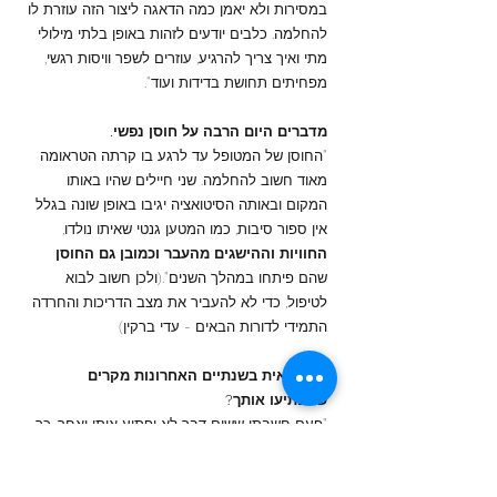
במסירות ולא יאמן כמה הדאגה ליצור הזה עוזרת לו
להחלמה. כלבים יודעים לזהות באופן בלתי מילולי
מתי ואיך צריך להרגיע, עוזרים לשפר וויסות רגשי,
מפחיתים תחושת בדידות ועוד".
מדברים היום הרבה על חוסן נפשי.
"החוסן של המטופל עד לרגע בו קרתה הטראומה
מאוד חשוב להחלמה. שני חיילים שהיו באותו
המקום ובאותה הסיטואציה יגיבו באופן שונה בגלל
אין ספור סיבות, כמו המטען גנטי שאיתו נולדו,
החוויות וההישגים מהעבר וכמובן גם החוסן
שהם פיתחו במהלך השנים".(ולכן חשוב לבוא
לטיפול, כדי לא להעביר את מצב הדריכות והחרדה
התמידי לדורות הבאים - עדי ברקין)
ה
אם ראית בשנתיים האחרונות מקרים
שהפתיעו אותך?
"פעם חשבתי ששום דבר לא יפתיע אותי ואחר-כך
הבנתי שזה לא נכון. מפתיעים אותי סיפורים
אנושיים, העוצמות שלהם והתושייה שאנשים מצאו