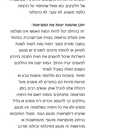
של חלקיקים, כמו פאזל שהתפזר על הרצפה,
כלומר מקוטע, לא עקבי, לא כרונולוגי".
יתכן שהמוח יעוות את המציאות?
"זה בהחלט יכול להיות. המוח האנושי אינו מצלמה
ואינו מקליט טראומה בצורה אובייקטיבית, במיוחד
במצבי סטרס קיצוני. המוח נוטה לעוות, לשנות,
למחוק או להוסיף פרטים. לסטרס יש מנגנון
הישרדותי שיכול להעצים את חווית הסכנה בזיכרון.
לפעמים יקרה ההיפך, המוח יקטין את החלקים
הקשים האלה בשביל לשרוד.
חוויות קיצוניות כמו מלחמה, אסונות טבע או
פגיעות מיניות הם במקרים לא מעטים מעל
היכולת שלנו להכיל אותן, אנשים רבים בזמן
הטראומה 'מתנתקים' והמוח רושם את החוויה
בחלקים. כך לדוגמא, זוכרים ריח מסוים או צליל
מסוים ולא את כל החוויה בשלמותה. זהו מנגנון
שנקרא דיסוציאציה. מנגנון הגנה מנטלי המתבטא
בניתוק מהמציאות, מהגוף, מהמחשבות או
מהרגשות. זה מנגנון פסיכולוגי וביולוגי מורכב".