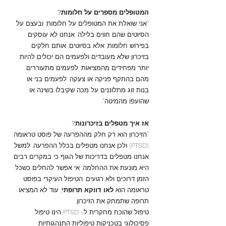
המטופלים מספרים על חלומות?
"אני שואלת את המטופלים על חלומות, ובעצם על
הסיוטים שהם חווים בלילה. אנחנו לא עוסקים
בפירוש חלומות, אלא בסיוטים, אותם חלקים
בזיכרון שלא מעובדים ולפעמים הם יכולים להיות
יותר מפחידים מהמציאות. לפעמים מתעוררים
מהם בהתקף פניקה או צעקה. לפעמים בני או
בנות זוג מתלוננים על מכה שקיבלו בשינה או
שהועפו מהמיטה".
אז איך מטפלים בזיכרונות?
"הזיכרון הוא רק חלק מההפרעה של פוסט טראומה
(PTSD) ולכן אנחנו מטפלים בכלל ההפרעה. למשל,
אנחנו מטפלים בדריכות של הגוף כי במקרים רבים
היא מונעת את ההחלמה. אי אפשר להחלים כשכל
הזמן דרוכים ולא רגועים. הטיפול העיקרי בפוסט
טראומה הוא
לאו דווקא תרופתי
, עוד לא המציאו
תרופה שתמחק את הזיכרון.
טיפול שהוכח מחקרית ל- PTSD הינו טיפול
פסיכולוגי בטכניקות טיפוליות התנהגותיות