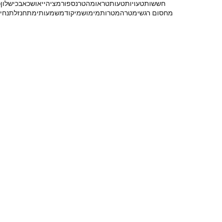
חששות
טעויות
טעות
טראומה
טרנספורמציה
ייאוש
כאב
כישלון
כ
מחסום רגשי
מטרה
מטרות
מימוש
מיקוד
משמעותי
מתח
נזלת
נחי
0542278413
רוצים לדעת עוד?
התקשרו