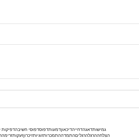
: שיטות
איפ
תקועים בעבודה
פש
כך 
במצ
JUST DO IT
אדום
אזעקה
אי וודאות
אכזבה
אכזבות
אכילה
אלרגיה
א
גמישות
דאגה
דחייה
דיכאון
דמעות
דפוס
דפוסי חשיבה
דפיקות 
הצלחה
הרגל
הרגלים
התמדה
התמכרות
זוגיות
זיכרון
זעקות
זרימה
ח