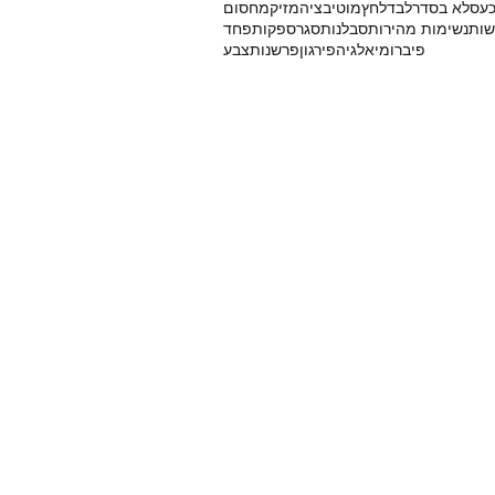
עס
לא בסדר
לבד
לחץ
מוטיבציה
מזיק
מחסום
שות
נשימות מהירות
סבלנות
סגר
ספקות
פחד
פיברומיאלגיה
פירגון
פרשנות
צבע