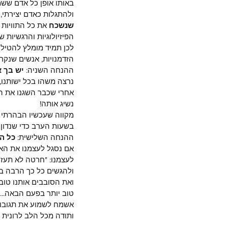
באותו אופן כל אדם ששמנ
ולהתגלות כאדם יצירתי, ד
שנשכח
 את כל התוויות
הפיזיולוגיות והרגשיות של
לכן תמיד מומלץ להטיל 
הזדמנויות, אנשים שנקרי
ההנחה השניה: 
יש בך א
נרצה משהו בכל ישותנו, נ
אחרי שכבר השגנו את הת
נשיג אותה!
מקווה שעכשיו הבהרתי א
בשעות הערב כדי שנדון ע
ההנחה השלישית: 
כל הת
אם נסגל לעצמנו את האמ
לעצמנו: "חרטה לא תעזור
ולהגשים כל כך הרבה בע
ואת הסובבים אותנו טוב 
טוב יותר בפעם הבאה... 
אשמח לשמוע את תגובות
ותודה מכל הלב לרונית 