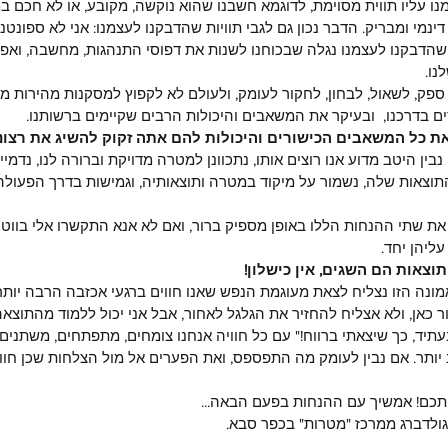
ו עליו תווית מסוימת, לדוגמא חשבנו שהוא נוקשה, מקובע, או לא חכם במ
ינמי ומבריק. הדבר נכון גם לגבי תוויות שהדבקנו לעצמנו: אני לא ספונטני, 
 שהדבקנו לעצמנו נגלה שבכוחנו לשנות את דפוסי התנהגות, מחשבה, ואפ
נו.
ספק, לשאול, לבחון, לחקור לעומק, ולעולם לא לקפוץ למסקנות מהירות מ
ם בדרכנו,  ובעיקר את המשאבים והיכולות הרבים שקיימים ברשותנו. 
ת כל המשאבים הכישורים והיכולות להם אתה זקוק להשיג את רצונ
בין היטב מדוע אנו רוצים אותו, נתכוונן למטרה מדויקת וברורה לנו, נדמיי
וצאות שלה, נשמור על מיקוד במטרה ותוצאותיה, וגמישות בדרך הפעולה
ת שתי ההנחות הללו באופן מספיק ברור, ואם לא אנא התקשרו אלי בווטס 
ליהן יחד.
וצאות הם השגים, אין כישלון!
ונה הזו נצליח לצאת מעוגמת הנפש שאנו חווים ברגעי אכזבה הרבה יותר 
 כאן, ולא אצליח להחזיר את הגלגל לאחור, אבל אני יכול ללמוד מהתוצאה
תיד, כך שיצאתי ברווח!" עם כל חוויה אנחנו צומחים, מתפתחים, משתנים 
יותר. אם נבין לעומק מה התפספס, ואת הפערים אל מול הצלחות שכן חווינ
כם! אמשיך עם ההנחות בפעם הבאה...
גולדברג ממרכז "מטרות" בכפר סבא.