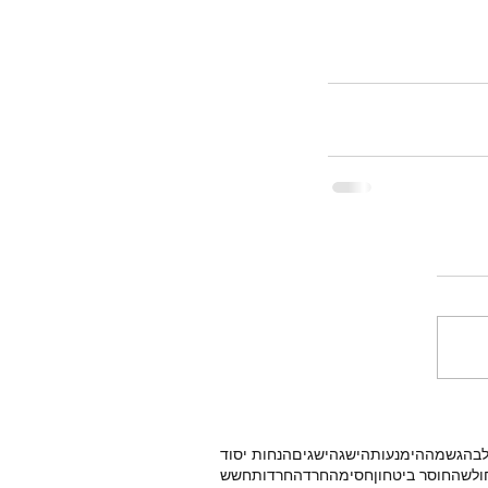
ה הייתי? העשרתי את הידע
שאוכל לעזור לכם גם
בים מורכבים יותר
Tags
לרגיות
אמונה
אמונות
אנרגיות
אשמה
בדידות
לב
הגשמה
הימנעות
הישג
הישגים
הנחות יסוד
ולשה
חוסר ביטחון
חסימה
חרדה
חרדות
חשש